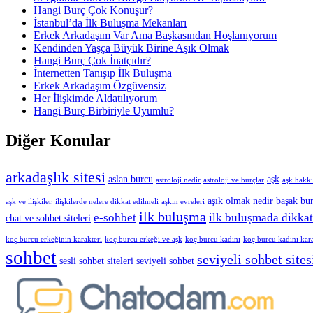
Hangi Burç Çok Konuşur?
İstanbul’da İlk Buluşma Mekanları
Erkek Arkadaşım Var Ama Başkasından Hoşlanıyorum
Kendinden Yaşça Büyük Birine Aşık Olmak
Hangi Burç Çok İnatçıdır?
İnternetten Tanışıp İlk Buluşma
Erkek Arkadaşım Özgüvensiz
Her İlişkimde Aldatılıyorum
Hangi Burç Birbiriyle Uyumlu?
Diğer Konular
arkadaşlık sitesi
aslan burcu
aşk
astroloji nedir
astroloji ve burçlar
aşk hakkı
aşık olmak nedir
başak bur
aşk ve ilişkiler. ilişkilerde nelere dikkat edilmeli
aşkın evreleri
ilk buluşma
e-sohbet
ilk buluşmada dikkat
chat ve sohbet siteleri
koç burcu erkeğinin karakteri
koç burcu erkeği ve aşk
koç burcu kadını
koç burcu kadını kara
sohbet
seviyeli sohbet sites
sesli sohbet siteleri
seviyeli sohbet