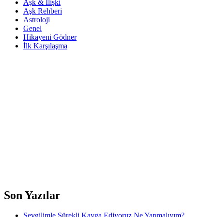
Aşk & İlişki
Aşk Rehberi
Astroloji
Genel
Hikayeni Gödner
İlk Karşılaşma
Son Yazılar
Sevgilimle Sürekli Kavga Ediyoruz Ne Yapmalıyım?