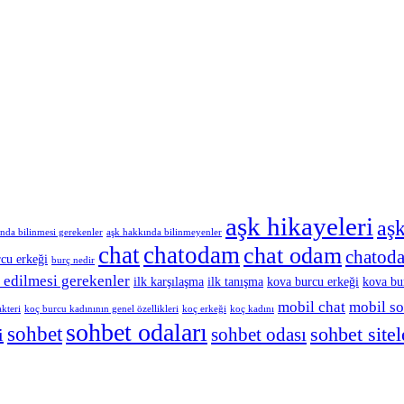
aşk hikayeleri
aşk
nda bilinmesi gerekenler
aşk hakkında bilinmeyenler
chat
chatodam
chat odam
chatoda
cu erkeği
burç nedir
 edilmesi gerekenler
ilk karşılaşma
ilk tanışma
kova burcu erkeği
kova bur
mobil chat
mobil s
kteri
koç burcu kadınının genel özellikleri
koç erkeği
koç kadını
sohbet odaları
sohbet
sohbet sitel
sohbet odası
i