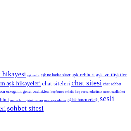
 hikayesi
aşk ve ilişkiler
aşk rehberi
aşk ne kadar sürer
aşk nedir
chat sitesi
m aşk hikayeleri
chat siteleri
chat sohbet
cu erkeğinin genel özellikleri
koç burcu erkeği
koç burcu erkeğinin genel özellikleri
sesli
ohbet
oğlak burcu erkeği
mutlu bir ilişkinin sırları
nasıl aşık olunur
sohbet sitesi
eri